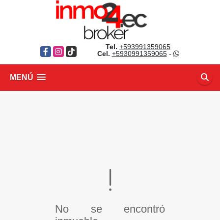
Tel.
+593991359065
Facebook
Instagram
TikTok
Cel.
+5930991359065
-
MENÚ
No se encontró