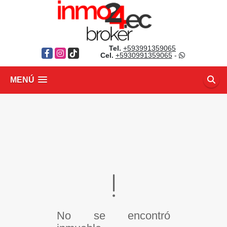
Tel.
+593991359065
Facebook
Instagram
TikTok
Cel.
+5930991359065
-
MENÚ
No se encontró