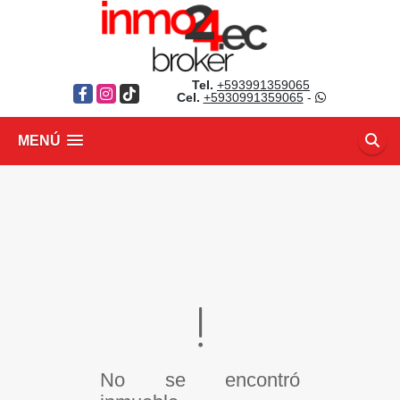
Tel.
+593991359065
Facebook
Instagram
TikTok
Cel.
+5930991359065
-
MENÚ
No se encontró