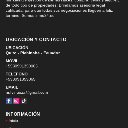
de todo tipo de propiedades. Brindamos asesoría legal
calificada, para que todas sus negociaciones lleguen a feliz
término. Somos inmo24.ec
UBICACIÓN Y CONTACTO
UBICACIÓN
Quito - Pichincha - Ecuador
MÓVIL
+5930991359065
TELÉFONO
+593991359065
EMAIL
nr.fvinueza@gmail.com
Facebook
Instagram
TikTok
INFORMACIÓN
Inicio