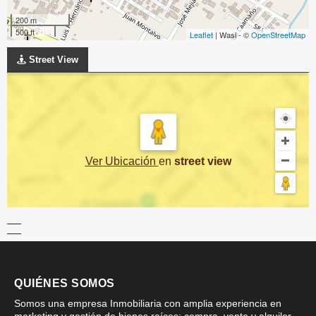
200 m
500 ft
Leaflet
| Wasi - ©
OpenStreetMap
Street View
Ver Ubicación
en
street view
QUIÉNES SOMOS
Somos una empresa Inmobiliaria con amplia experiencia en
marketing y gestión de bienes raíces; compra, venta y alquiler,