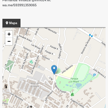
wa.me/593991359065
Mapa
+
−