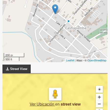
200 m
500 ft
Leaflet
| Wasi - ©
OpenStreetMap
Street View
Ver Ubicación
en
street view