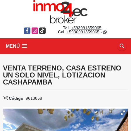
Tel.
+593991359065
Facebook
Instagram
TikTok
Cel.
+5930991359065
-
MENÚ
VENTA TERRENO, CASA ESTRENO
UN SOLO NIVEL, LOTIZACION
CASHAPAMBA
Código
: 9613858