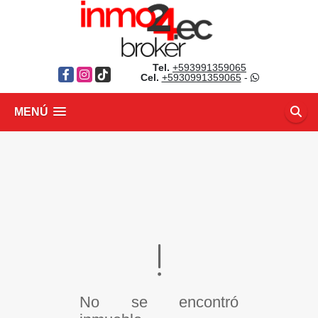
Tel.
+593991359065
Facebook
Instagram
TikTok
Cel.
+5930991359065
-
MENÚ
No se encontró