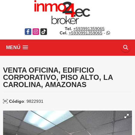
Tel.
+593991359065
Facebook
Instagram
TikTok
Cel.
+5930991359065
-
MENÚ
VENTA OFICINA, EDIFICIO
CORPORATIVO, PISO ALTO, LA
CAROLINA, AMAZONAS
Código
: 9822931