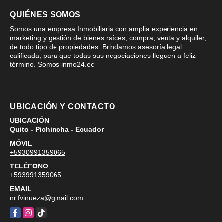
QUIÉNES SOMOS
Somos una empresa Inmobiliaria con amplia experiencia en
marketing y gestión de bienes raíces; compra, venta y alquiler,
de todo tipo de propiedades. Brindamos asesoría legal
calificada, para que todas sus negociaciones lleguen a feliz
término. Somos inmo24.ec
UBICACIÓN Y CONTACTO
UBICACIÓN
Quito - Pichincha - Ecuador
MÓVIL
+5930991359065
TELÉFONO
+593991359065
EMAIL
nr.fvinueza@gmail.com
Facebook
Instagram
TikTok