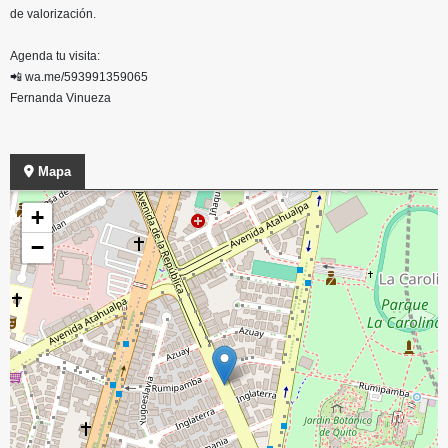
de valorización.
Agenda tu visita:
📲 wa.me/593991359065
Fernanda Vinueza
Mapa
+
−