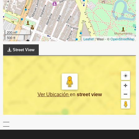
200 m
500 ft
Leaflet
| Wasi - ©
OpenStreetMap
Street View
Ver Ubicación
en
street view