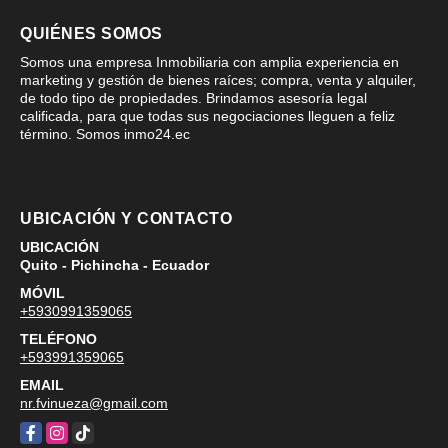
QUIÉNES SOMOS
Somos una empresa Inmobiliaria con amplia experiencia en
marketing y gestión de bienes raíces; compra, venta y alquiler,
de todo tipo de propiedades. Brindamos asesoría legal
calificada, para que todas sus negociaciones lleguen a feliz
término. Somos inmo24.ec
UBICACIÓN Y CONTACTO
UBICACIÓN
Quito - Pichincha - Ecuador
MÓVIL
+5930991359065
TELÉFONO
+593991359065
EMAIL
nr.fvinueza@gmail.com
Facebook
Instagram
TikTok