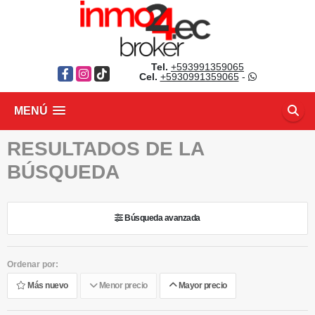
Tel.
+593991359065
Facebook
Instagram
TikTok
Cel.
+5930991359065
-
MENÚ
RESULTADOS DE LA
BÚSQUEDA
Búsqueda avanzada
Ordenar por:
Más nuevo
Menor precio
Mayor precio