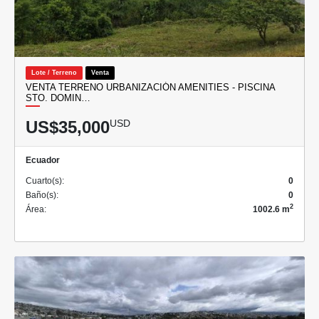
Lote / Terreno
Venta
VENTA TERRENO URBANIZACIÓN AMENITIES - PISCINA
STO. DOMIN…
US$35,000
USD
Ecuador
Cuarto(s):
0
Baño(s):
0
2
Área:
1002.6 m