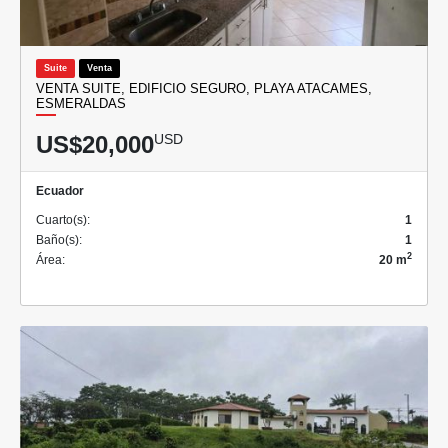
Suite
Venta
VENTA SUITE, EDIFICIO SEGURO, PLAYA ATACAMES,
ESMERALDAS
US$20,000
USD
Ecuador
Cuarto(s):
1
Baño(s):
1
2
Área:
20 m