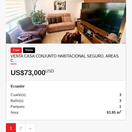
Casa
Venta
VENTA CASA CONJUNTO HABITACIONAL SEGURO, AREAS
C…
US$73,000
USD
Ecuador
Cuarto(s):
3
Baño(s):
3
Parqueo:
1
2
Área:
93.95 m
Siguiente
1
2
»