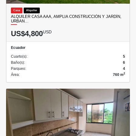
Casa
Alquiler
ALQUILER CASA AAA, AMPLIA CONSTRUCCIÓN Y JARDÍN,
URBAN…
US$4,800
USD
Ecuador
Cuarto(s):
5
Baño(s):
6
Parqueo:
4
2
Área:
760 m