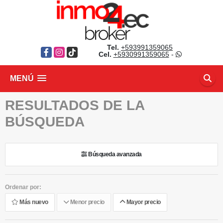
Tel.
+593991359065
Facebook
Instagram
TikTok
Cel.
+5930991359065
-
MENÚ
RESULTADOS DE LA
BÚSQUEDA
Búsqueda avanzada
Ordenar por:
Más nuevo
Menor precio
Mayor precio