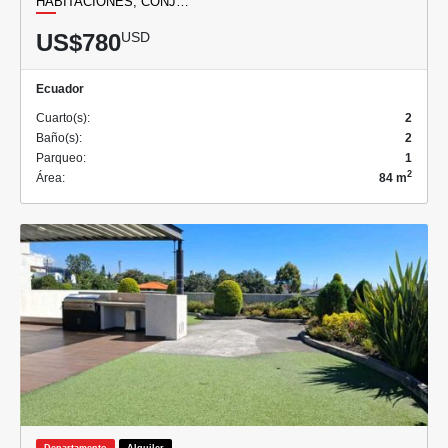
HABITACIONES, CONJ…
US$780
USD
Ecuador
Cuarto(s):
2
Baño(s):
2
Parqueo:
1
2
Área:
84 m
Departamento
Alquiler