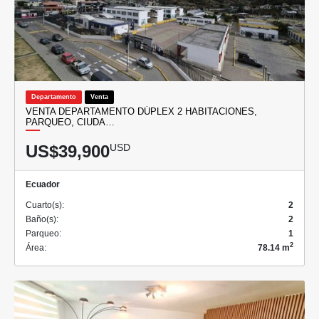
Departamento
Venta
VENTA DEPARTAMENTO DÚPLEX 2 HABITACIONES,
PARQUEO, CIUDA…
US$39,900
USD
Ecuador
Cuarto(s):
2
Baño(s):
2
Parqueo:
1
2
Área:
78.14 m